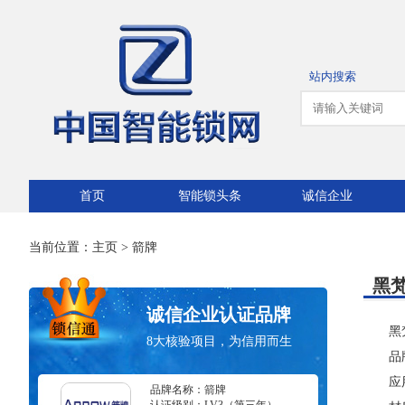
站内搜索
首页
智能锁头条
诚信企业
当前位置：
主页
>
箭牌
黑梵
诚信企业认证品牌
黑
8大核验项目，为信用而生
品
应
品牌名称：箭牌