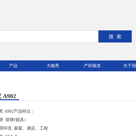
搜索
产品
大咖秀
产研频道
关于我
 A902
梵 A902产品特点：
牌: 箭牌(锁具）
用环境: 家庭、酒店、工程