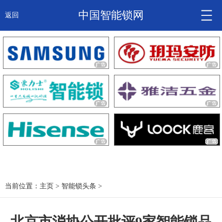
中国智能锁网
返回
智能锁头条
诚信企业
产品
大咖秀
产研频道
关于我们
当前位置：
主页
>
智能锁头条
>
锁信通
北京市消协公开批评9家智能锁品