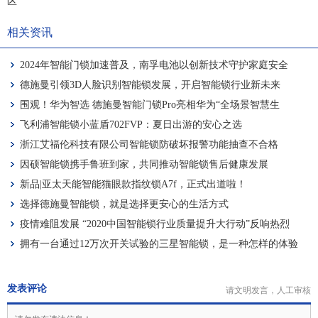
区”
相关资讯
2024年智能门锁加速普及，南孚电池以创新技术守护家庭安全
德施曼引领3D人脸识别智能锁发展，开启智能锁行业新未来
围观！华为智选 德施曼智能门锁Pro亮相华为“全场景智慧生
活”新品发布会
飞利浦智能锁小蓝盾702FVP：夏日出游的安心之选
浙江艾福伦科技有限公司智能锁防破坏报警功能抽查不合格
因硕智能锁携手鲁班到家，共同推动智能锁售后健康发展
新品|亚太天能智能猫眼款指纹锁A7f，正式出道啦！
选择德施曼智能锁，就是选择更安心的生活方式
疫情难阻发展 “2020中国智能锁行业质量提升大行动”反响热烈
拥有一台通过12万次开关试验的三星智能锁，是一种怎样的体验
发表评论
请文明发言，人工审核